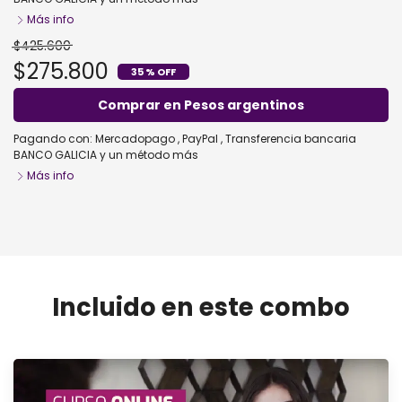
Más info
$425.600
$275.800
35 % OFF
Comprar en Pesos argentinos
Pagando con:
Mercadopago
,
PayPal
,
Transferencia bancaria
BANCO GALICIA
y un método más
Más info
Mega Pack - pago unico
Comprar
Incluido en este combo